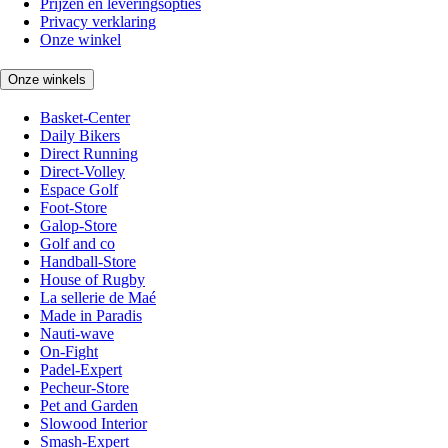
Prijzen en leveringsopties
Privacy verklaring
Onze winkel
Onze winkels
Basket-Center
Daily Bikers
Direct Running
Direct-Volley
Espace Golf
Foot-Store
Galop-Store
Golf and co
Handball-Store
House of Rugby
La sellerie de Maé
Made in Paradis
Nauti-wave
On-Fight
Padel-Expert
Pecheur-Store
Pet and Garden
Slowood Interior
Smash-Expert