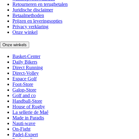
Retourneren en terugbetalen
Juridische disclaimer
Betaalmethoden
Prijzen en leveringsopties
Privacy verklaring
Onze winkel
Onze winkels
Basket-Center
Daily Bikers
Direct Running
Direct-Volley
Espace Golf
Foot-Store
Galop-Store
Golf and co
Handball-Store
House of Rugby
La sellerie de Maé
Made in Paradis
Nauti-wave
On-Fight
Padel-Expert