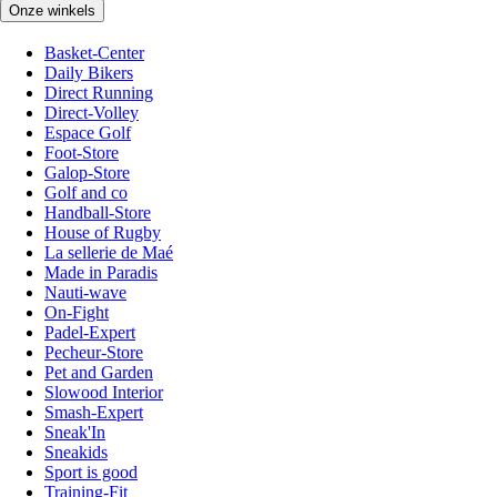
Onze winkels
Basket-Center
Daily Bikers
Direct Running
Direct-Volley
Espace Golf
Foot-Store
Galop-Store
Golf and co
Handball-Store
House of Rugby
La sellerie de Maé
Made in Paradis
Nauti-wave
On-Fight
Padel-Expert
Pecheur-Store
Pet and Garden
Slowood Interior
Smash-Expert
Sneak'In
Sneakids
Sport is good
Training-Fit