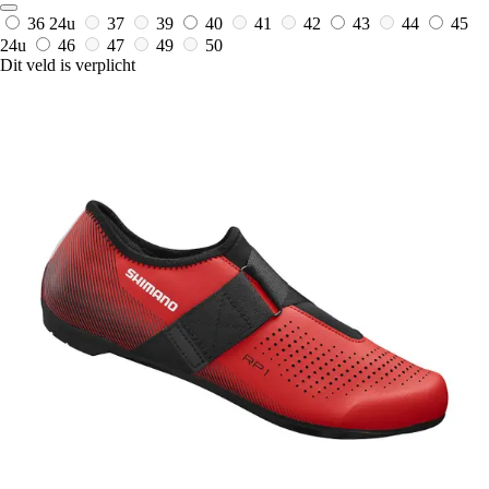
36
24u
37
39
40
41
42
43
44
45
24u
46
47
49
50
Dit veld is verplicht