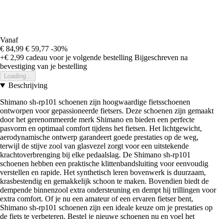
Vanaf
€ 84,99
€ 59,77
-30%
+€ 2,99
cadeau voor je volgende bestelling
Bijgeschreven na
bevestiging van je bestelling
Loading...
Beschrijving
Shimano sh-rp101 schoenen zijn hoogwaardige fietsschoenen
ontworpen voor gepassioneerde fietsers. Deze schoenen zijn gemaakt
door het gerenommeerde merk Shimano en bieden een perfecte
pasvorm en optimaal comfort tijdens het fietsen. Het lichtgewicht,
aerodynamische ontwerp garandeert goede prestaties op de weg,
terwijl de stijve zool van glasvezel zorgt voor een uitstekende
krachtoverbrenging bij elke pedaalslag. De Shimano sh-rp101
schoenen hebben een praktische klittenbandsluiting voor eenvoudig
verstellen en rapide. Het synthetisch leren bovenwerk is duurzaam,
krasbestendig en gemakkelijk schoon te maken. Bovendien biedt de
dempende binnenzool extra ondersteuning en dempt hij trillingen voor
extra comfort. Of je nu een amateur of een ervaren fietser bent,
Shimano sh-rp101 schoenen zijn een ideale keuze om je prestaties op
de fiets te verbeteren. Bestel je nieuwe schoenen nu en voel het