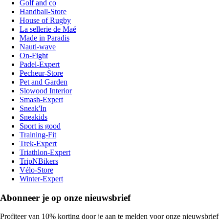
Golf and co
Handball-Store
House of Rugby
La sellerie de Maé
Made in Paradis
Nauti-wave
On-Fight
Padel-Expert
Pecheur-Store
Pet and Garden
Slowood Interior
Smash-Expert
Sneak'In
Sneakids
Sport is good
Training-Fit
Trek-Expert
Triathlon-Expert
TripNBikers
Vélo-Store
Winter-Expert
Abonneer je op onze nieuwsbrief
Profiteer van 10% korting door je aan te melden voor onze nieuwsbrief