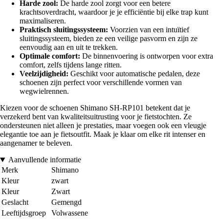
Harde zool:
De harde zool zorgt voor een betere
krachtsoverdracht, waardoor je je efficiëntie bij elke trap kunt
maximaliseren.
Praktisch sluitingssysteem:
Voorzien van een intuïtief
sluitingssysteem, bieden ze een veilige pasvorm en zijn ze
eenvoudig aan en uit te trekken.
Optimale comfort:
De binnenvoering is ontworpen voor extra
comfort, zelfs tijdens lange ritten.
Veelzijdigheid:
Geschikt voor automatische pedalen, deze
schoenen zijn perfect voor verschillende vormen van
wegwielrennen.
Kiezen voor de schoenen Shimano SH-RP101 betekent dat je
verzekerd bent van kwaliteitsuitrusting voor je fietstochten. Ze
ondersteunen niet alleen je prestaties, maar voegen ook een vleugje
elegantie toe aan je fietsoutfit. Maak je klaar om elke rit intenser en
aangenamer te beleven.
Aanvullende informatie
Merk
Shimano
Kleur
zwart
Kleur
Zwart
Geslacht
Gemengd
Leeftijdsgroep
Volwassene