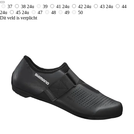
37
38
24u
39
41
24u
42
24u
43
24u
44
24u
45
24u
47
48
49
50
Dit veld is verplicht