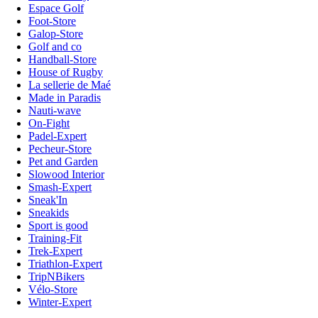
Espace Golf
Foot-Store
Galop-Store
Golf and co
Handball-Store
House of Rugby
La sellerie de Maé
Made in Paradis
Nauti-wave
On-Fight
Padel-Expert
Pecheur-Store
Pet and Garden
Slowood Interior
Smash-Expert
Sneak'In
Sneakids
Sport is good
Training-Fit
Trek-Expert
Triathlon-Expert
TripNBikers
Vélo-Store
Winter-Expert