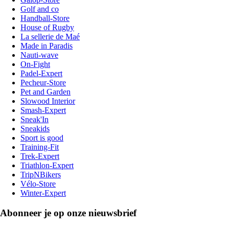
Golf and co
Handball-Store
House of Rugby
La sellerie de Maé
Made in Paradis
Nauti-wave
On-Fight
Padel-Expert
Pecheur-Store
Pet and Garden
Slowood Interior
Smash-Expert
Sneak'In
Sneakids
Sport is good
Training-Fit
Trek-Expert
Triathlon-Expert
TripNBikers
Vélo-Store
Winter-Expert
Abonneer je op onze nieuwsbrief