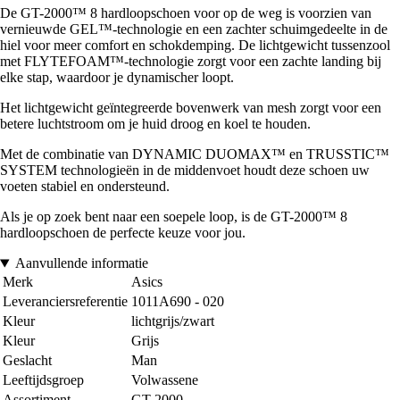
De GT-2000™ 8 hardloopschoen voor op de weg is voorzien van
vernieuwde GEL™-technologie en een zachter schuimgedeelte in de
hiel voor meer comfort en schokdemping. De lichtgewicht tussenzool
met FLYTEFOAM™-technologie zorgt voor een zachte landing bij
elke stap, waardoor je dynamischer loopt.
Het lichtgewicht geïntegreerde bovenwerk van mesh zorgt voor een
betere luchtstroom om je huid droog en koel te houden.
Met de combinatie van DYNAMIC DUOMAX™ en TRUSSTIC™
SYSTEM technologieën in de middenvoet houdt deze schoen uw
voeten stabiel en ondersteund.
Als je op zoek bent naar een soepele loop, is de GT-2000™ 8
hardloopschoen de perfecte keuze voor jou.
Aanvullende informatie
Merk
Asics
Leveranciersreferentie
1011A690 - 020
Kleur
lichtgrijs/zwart
Kleur
Grijs
Geslacht
Man
Leeftijdsgroep
Volwassene
Assortiment
GT-2000