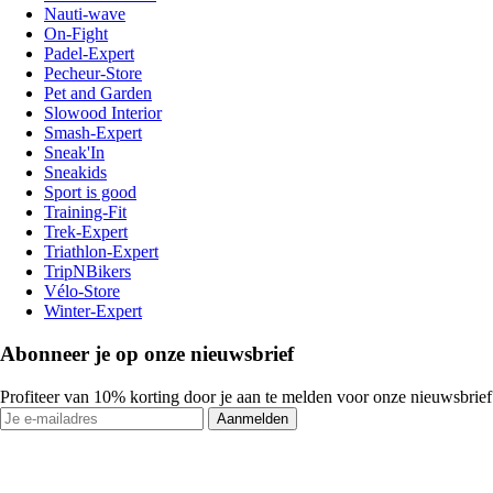
Nauti-wave
On-Fight
Padel-Expert
Pecheur-Store
Pet and Garden
Slowood Interior
Smash-Expert
Sneak'In
Sneakids
Sport is good
Training-Fit
Trek-Expert
Triathlon-Expert
TripNBikers
Vélo-Store
Winter-Expert
Abonneer je op onze nieuwsbrief
Profiteer van 10% korting door je aan te melden voor onze nieuwsbrief
Aanmelden