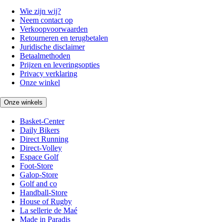
Wie zijn wij?
Neem contact op
Verkoopvoorwaarden
Retourneren en terugbetalen
Juridische disclaimer
Betaalmethoden
Prijzen en leveringsopties
Privacy verklaring
Onze winkel
Onze winkels
Basket-Center
Daily Bikers
Direct Running
Direct-Volley
Espace Golf
Foot-Store
Galop-Store
Golf and co
Handball-Store
House of Rugby
La sellerie de Maé
Made in Paradis