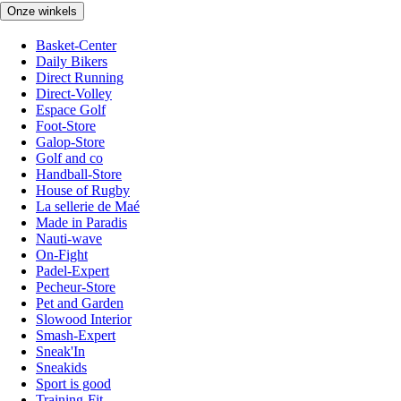
Onze winkels
Basket-Center
Daily Bikers
Direct Running
Direct-Volley
Espace Golf
Foot-Store
Galop-Store
Golf and co
Handball-Store
House of Rugby
La sellerie de Maé
Made in Paradis
Nauti-wave
On-Fight
Padel-Expert
Pecheur-Store
Pet and Garden
Slowood Interior
Smash-Expert
Sneak'In
Sneakids
Sport is good
Training-Fit