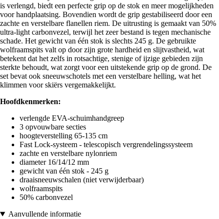
is verlengd, biedt een perfecte grip op de stok en meer mogelijkheden
voor handplaatsing. Bovendien wordt de grip gestabiliseerd door een
zachte en verstelbare flanellen riem. De uitrusting is gemaakt van 50%
ultra-light carbonvezel, terwijl het zeer bestand is tegen mechanische
schade. Het gewicht van één stok is slechts 245 g. De gebruikte
wolfraamspits valt op door zijn grote hardheid en slijtvastheid, wat
betekent dat het zelfs in rotsachtige, stenige of ijzige gebieden zijn
sterkte behoudt, wat zorgt voor een uitstekende grip op de grond. De
set bevat ook sneeuwschotels met een verstelbare helling, wat het
klimmen voor skiërs vergemakkelijkt.
Hoofdkenmerken:
verlengde EVA-schuimhandgreep
3 opvouwbare secties
hoogteverstelling 65-135 cm
Fast Lock-systeem - telescopisch vergrendelingssysteem
zachte en verstelbare nylonriem
diameter 16/14/12 mm
gewicht van één stok - 245 g
draaisneeuwschalen (niet verwijderbaar)
wolfraamspits
50% carbonvezel
Aanvullende informatie