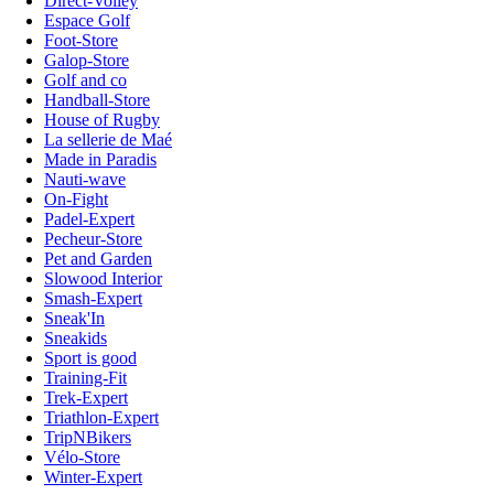
Direct-Volley
Espace Golf
Foot-Store
Galop-Store
Golf and co
Handball-Store
House of Rugby
La sellerie de Maé
Made in Paradis
Nauti-wave
On-Fight
Padel-Expert
Pecheur-Store
Pet and Garden
Slowood Interior
Smash-Expert
Sneak'In
Sneakids
Sport is good
Training-Fit
Trek-Expert
Triathlon-Expert
TripNBikers
Vélo-Store
Winter-Expert