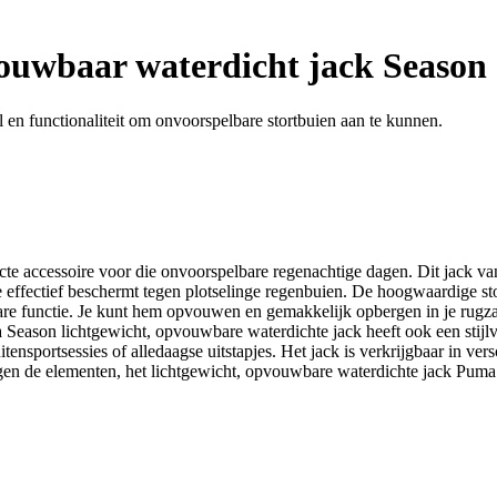
ouwbaar waterdicht jack Season
 en functionaliteit om onvoorspelbare stortbuien aan te kunnen.
te accessoire voor die onvoorspelbare regenachtige dagen. Dit jack van
je effectief beschermt tegen plotselinge regenbuien. De hoogwaardige stof
are functie. Je kunt hem opvouwen en gemakkelijk opbergen in je rugzak
a Season lichtgewicht, opvouwbare waterdichte jack heeft ook een stij
 buitensportsessies of alledaagse uitstapjes. Het jack is verkrijgbaar in 
egen de elementen, het lichtgewicht, opvouwbare waterdichte jack Puma