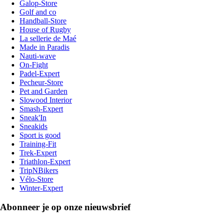
Galop-Store
Golf and co
Handball-Store
House of Rugby
La sellerie de Maé
Made in Paradis
Nauti-wave
On-Fight
Padel-Expert
Pecheur-Store
Pet and Garden
Slowood Interior
Smash-Expert
Sneak'In
Sneakids
Sport is good
Training-Fit
Trek-Expert
Triathlon-Expert
TripNBikers
Vélo-Store
Winter-Expert
Abonneer je op onze nieuwsbrief