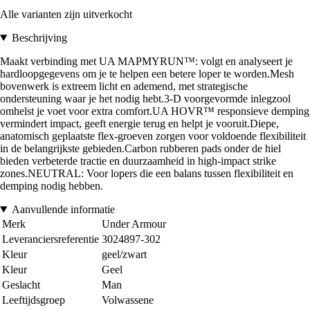
Alle varianten zijn uitverkocht
Beschrijving
Maakt verbinding met UA MAPMYRUN™: volgt en analyseert je
hardloopgegevens om je te helpen een betere loper te worden.Mesh
bovenwerk is extreem licht en ademend, met strategische
ondersteuning waar je het nodig hebt.3-D voorgevormde inlegzool
omhelst je voet voor extra comfort.UA HOVR™ responsieve demping
vermindert impact, geeft energie terug en helpt je vooruit.Diepe,
anatomisch geplaatste flex-groeven zorgen voor voldoende flexibiliteit
in de belangrijkste gebieden.Carbon rubberen pads onder de hiel
bieden verbeterde tractie en duurzaamheid in high-impact strike
zones.NEUTRAL: Voor lopers die een balans tussen flexibiliteit en
demping nodig hebben.
Aanvullende informatie
Merk
Under Armour
Leveranciersreferentie
3024897-302
Kleur
geel/zwart
Kleur
Geel
Geslacht
Man
Leeftijdsgroep
Volwassene