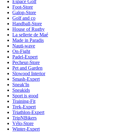
Espace Golf
Foot-Store
Galop-Store
Golf and co
Handball-Store
House of Rugby
La sellerie de Maé
Made in Paradis
Nauti-wave
On-Fight
Padel-Expert
Pecheur-Store
Pet and Garden
Slowood Interior
Smash-Expert
Sneak'In
Sneakids
Sport is good
Training-Fit
Trek-Expert
Triathlon-Expert
TripNBikers
Vélo-Store
Winter-Expert