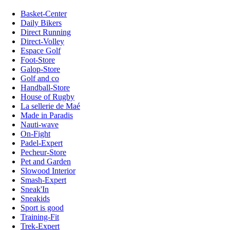
Basket-Center
Daily Bikers
Direct Running
Direct-Volley
Espace Golf
Foot-Store
Galop-Store
Golf and co
Handball-Store
House of Rugby
La sellerie de Maé
Made in Paradis
Nauti-wave
On-Fight
Padel-Expert
Pecheur-Store
Pet and Garden
Slowood Interior
Smash-Expert
Sneak'In
Sneakids
Sport is good
Training-Fit
Trek-Expert