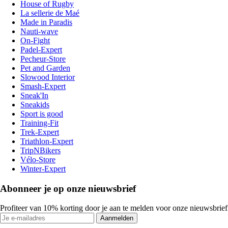
House of Rugby
La sellerie de Maé
Made in Paradis
Nauti-wave
On-Fight
Padel-Expert
Pecheur-Store
Pet and Garden
Slowood Interior
Smash-Expert
Sneak'In
Sneakids
Sport is good
Training-Fit
Trek-Expert
Triathlon-Expert
TripNBikers
Vélo-Store
Winter-Expert
Abonneer je op onze nieuwsbrief
Profiteer van 10% korting door je aan te melden voor onze nieuwsbrief
Aanmelden