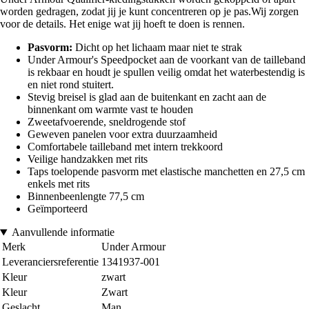
worden gedragen, zodat jij je kunt concentreren op je pas.Wij zorgen
voor de details. Het enige wat jij hoeft te doen is rennen.
Pasvorm:
Dicht op het lichaam maar niet te strak
Under Armour's Speedpocket aan de voorkant van de tailleband
is rekbaar en houdt je spullen veilig omdat het waterbestendig is
en niet rond stuitert.
Stevig breisel is glad aan de buitenkant en zacht aan de
binnenkant om warmte vast te houden
Zweetafvoerende, sneldrogende stof
Geweven panelen voor extra duurzaamheid
Comfortabele tailleband met intern trekkoord
Veilige handzakken met rits
Taps toelopende pasvorm met elastische manchetten en 27,5 cm
enkels met rits
Binnenbeenlengte 77,5 cm
Geïmporteerd
Aanvullende informatie
Merk
Under Armour
Leveranciersreferentie
1341937-001
Kleur
zwart
Kleur
Zwart
Geslacht
Man