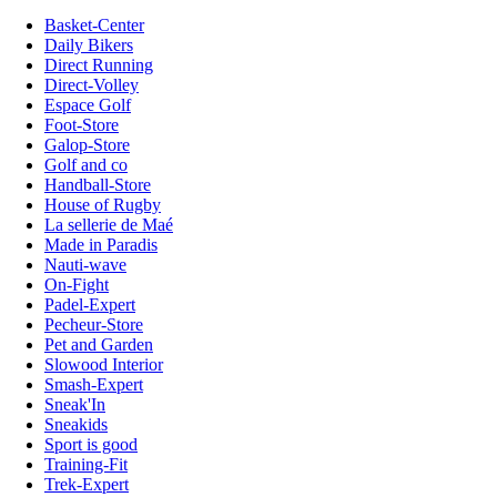
Basket-Center
Daily Bikers
Direct Running
Direct-Volley
Espace Golf
Foot-Store
Galop-Store
Golf and co
Handball-Store
House of Rugby
La sellerie de Maé
Made in Paradis
Nauti-wave
On-Fight
Padel-Expert
Pecheur-Store
Pet and Garden
Slowood Interior
Smash-Expert
Sneak'In
Sneakids
Sport is good
Training-Fit
Trek-Expert