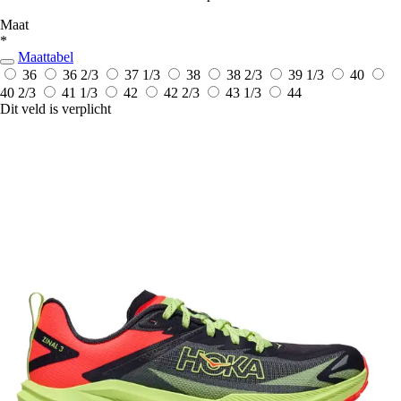
Maat
*
Maattabel
36
36 2/3
37 1/3
38
38 2/3
39 1/3
40
40 2/3
41 1/3
42
42 2/3
43 1/3
44
Dit veld is verplicht