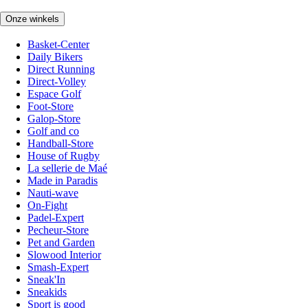
Onze winkels
Basket-Center
Daily Bikers
Direct Running
Direct-Volley
Espace Golf
Foot-Store
Galop-Store
Golf and co
Handball-Store
House of Rugby
La sellerie de Maé
Made in Paradis
Nauti-wave
On-Fight
Padel-Expert
Pecheur-Store
Pet and Garden
Slowood Interior
Smash-Expert
Sneak'In
Sneakids
Sport is good