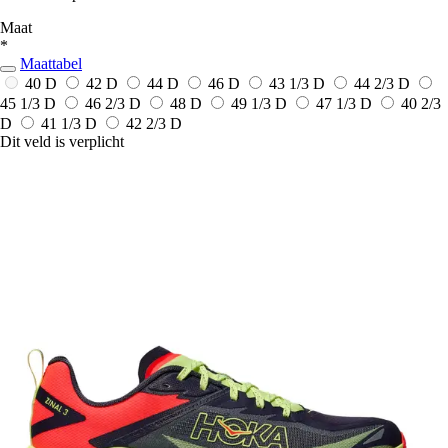
Maat
*
Maattabel
40 D
42 D
44 D
46 D
43 1/3 D
44 2/3 D
45 1/3 D
46 2/3 D
48 D
49 1/3 D
47 1/3 D
40 2/3
D
41 1/3 D
42 2/3 D
Dit veld is verplicht