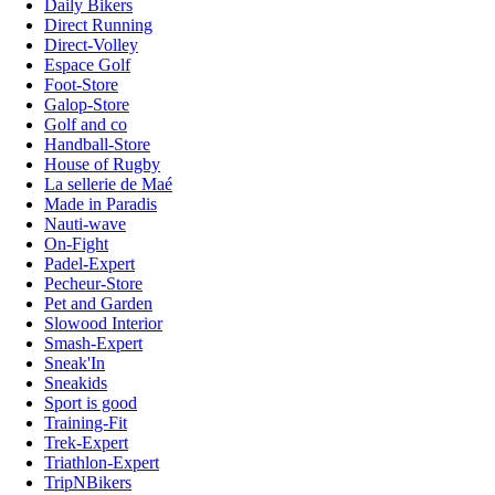
Daily Bikers
Direct Running
Direct-Volley
Espace Golf
Foot-Store
Galop-Store
Golf and co
Handball-Store
House of Rugby
La sellerie de Maé
Made in Paradis
Nauti-wave
On-Fight
Padel-Expert
Pecheur-Store
Pet and Garden
Slowood Interior
Smash-Expert
Sneak'In
Sneakids
Sport is good
Training-Fit
Trek-Expert
Triathlon-Expert
TripNBikers