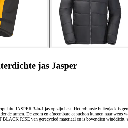
terdichte jas Jasper
e populaire JASPER 3-in-1 jas op zijn best. Het robuuste buitenjack
n onder de armen. De zoom en afneembare capuchon kunnen naar wens wo
ACK RISE van gerecycled materiaal en is bovendien winddicht, w