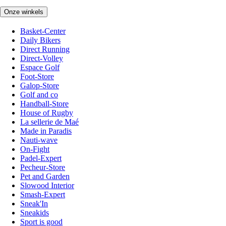
Onze winkels
Basket-Center
Daily Bikers
Direct Running
Direct-Volley
Espace Golf
Foot-Store
Galop-Store
Golf and co
Handball-Store
House of Rugby
La sellerie de Maé
Made in Paradis
Nauti-wave
On-Fight
Padel-Expert
Pecheur-Store
Pet and Garden
Slowood Interior
Smash-Expert
Sneak'In
Sneakids
Sport is good