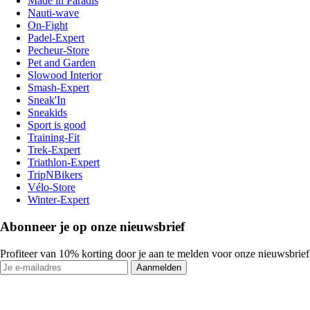
Made in Paradis
Nauti-wave
On-Fight
Padel-Expert
Pecheur-Store
Pet and Garden
Slowood Interior
Smash-Expert
Sneak'In
Sneakids
Sport is good
Training-Fit
Trek-Expert
Triathlon-Expert
TripNBikers
Vélo-Store
Winter-Expert
Abonneer je op onze nieuwsbrief
Profiteer van 10% korting door je aan te melden voor onze nieuwsbrief
Aanmelden