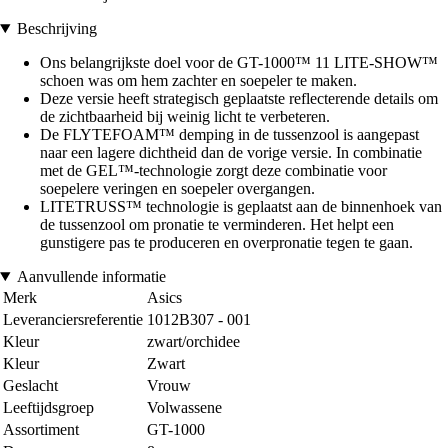
Beschrijving
Ons belangrijkste doel voor de GT-1000™ 11 LITE-SHOW™
schoen was om hem zachter en soepeler te maken.
Deze versie heeft strategisch geplaatste reflecterende details om
de zichtbaarheid bij weinig licht te verbeteren.
De FLYTEFOAM™ demping in de tussenzool is aangepast
naar een lagere dichtheid dan de vorige versie. In combinatie
met de GEL™-technologie zorgt deze combinatie voor
soepelere veringen en soepeler overgangen.
LITETRUSS™ technologie is geplaatst aan de binnenhoek van
de tussenzool om pronatie te verminderen. Het helpt een
gunstigere pas te produceren en overpronatie tegen te gaan.
Aanvullende informatie
Merk
Asics
Leveranciersreferentie
1012B307 - 001
Kleur
zwart/orchidee
Kleur
Zwart
Geslacht
Vrouw
Leeftijdsgroep
Volwassene
Assortiment
GT-1000