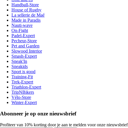
Handball-Store
House of Rugby
La sellerie de Maé
Made in Paradis
Nauti-wave
On-Fight
Padel-Expert
Pecheur-Store
Pet and Garden
Slowood Interior
Smash-Expert
Sneak'In
Sneakids
Sport is good
Training-Fit
Trek-Expert
Triathlon-Expert
TripNBikers
Vélo-Store
Winter-Expert
Abonneer je op onze nieuwsbrief
Profiteer van 10% korting door je aan te melden voor onze nieuwsbrief