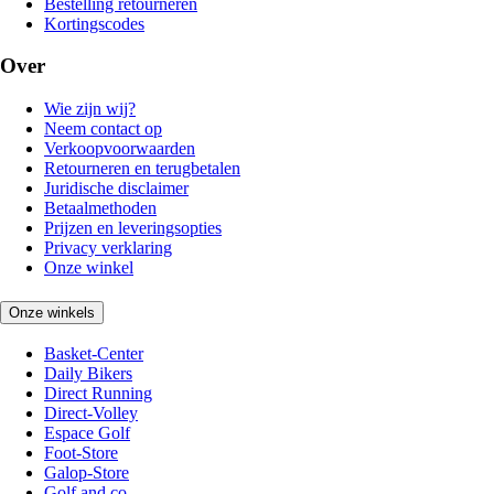
Bestelling retourneren
Kortingscodes
Over
Wie zijn wij?
Neem contact op
Verkoopvoorwaarden
Retourneren en terugbetalen
Juridische disclaimer
Betaalmethoden
Prijzen en leveringsopties
Privacy verklaring
Onze winkel
Onze winkels
Basket-Center
Daily Bikers
Direct Running
Direct-Volley
Espace Golf
Foot-Store
Galop-Store
Golf and co