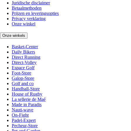
Juridische disclaimer
Betaalmethoden
Prijzen en leveringsopties
Privacy verklaring
Onze winkel
Onze winkels
Basket-Center
Daily Bikers
Direct Running
Direct-Volley
Espace Golf
Foot-Store
Galop-Store
Golf and co
Handball-Store
House of Rugby
La sellerie de Maé
Made in Paradis
Nauti-wave
On-Fight
Padel-Expert
Pecheur-Store
Pet and Garden