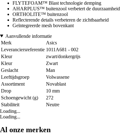
FLYTEFOAM™ Blast technologie demping
AHARPLUS™ buitenzool verbetert de duurzaamheid
ORTHOLITE™ buitenzool
Reflecterende details verbeteren de zichtbaarheid
Geïntegreerde mesh bovenkant
Aanvullende informatie
Merk
Asics
Leveranciersreferentie
1011A681 - 002
Kleur
zwart/donkergrijs
Kleur
Zwart
Geslacht
Man
Leeftijdsgroep
Volwassene
Assortiment
Novablast
Drop
10 mm
Schoengewicht (g)
272
Stabiliteit
Neutre
Loading...
Loading...
Al onze merken