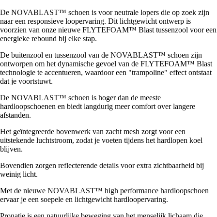
De NOVABLAST™ schoen is voor neutrale lopers die op zoek zijn
naar een responsieve loopervaring. Dit lichtgewicht ontwerp is
voorzien van onze nieuwe FLYTEFOAM™ Blast tussenzool voor een
energieke rebound bij elke stap.
De buitenzool en tussenzool van de NOVABLAST™ schoen zijn
ontworpen om het dynamische gevoel van de FLYTEFOAM™ Blast
technologie te accentueren, waardoor een "trampoline" effect ontstaat
dat je voortstuwt.
De NOVABLAST™ schoen is hoger dan de meeste
hardloopschoenen en biedt langdurig meer comfort over langere
afstanden.
Het geïntegreerde bovenwerk van zacht mesh zorgt voor een
uitstekende luchtstroom, zodat je voeten tijdens het hardlopen koel
blijven.
Bovendien zorgen reflecterende details voor extra zichtbaarheid bij
weinig licht.
Met de nieuwe NOVABLAST™ high performance hardloopschoen
ervaar je een soepele en lichtgewicht hardloopervaring.
Pronatie is een natuurlijke beweging van het menselijk lichaam die