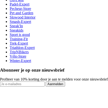
Padel-Expert
Pecheur-Store
Pet and Garden
Slowood Interior
Smash-Expert
Sneak'In
Sneakids
Sport is good
Training-Fit
Trek-Expert
Triathlon-Expert
TripNBikers
Vélo-Store
Winter-Expert
Abonneer je op onze nieuwsbrief
Profiteer van 10% korting door je aan te melden voor onze nieuwsbrief
Aanmelden