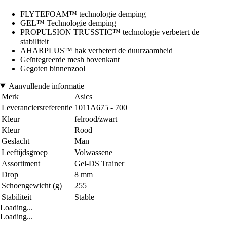
FLYTEFOAM™ technologie demping
GEL™ Technologie demping
PROPULSION TRUSSTIC™ technologie verbetert de
stabiliteit
AHARPLUS™ hak verbetert de duurzaamheid
Geïntegreerde mesh bovenkant
Gegoten binnenzool
Aanvullende informatie
Merk
Asics
Leveranciersreferentie
1011A675 - 700
Kleur
felrood/zwart
Kleur
Rood
Geslacht
Man
Leeftijdsgroep
Volwassene
Assortiment
Gel-DS Trainer
Drop
8 mm
Schoengewicht (g)
255
Stabiliteit
Stable
Loading...
Loading...