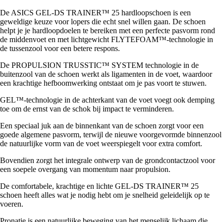
De ASICS GEL-DS TRAINER™ 25 hardloopschoen is een
geweldige keuze voor lopers die echt snel willen gaan. De schoen
helpt je je hardloopdoelen te bereiken met een perfecte pasvorm rond
de middenvoet en met lichtgewicht FLYTEFOAM™-technologie in
de tussenzool voor een betere respons.
De PROPULSION TRUSSTIC™ SYSTEM technologie in de
buitenzool van de schoen werkt als ligamenten in de voet, waardoor
een krachtige hefboomwerking ontstaat om je pas voort te stuwen.
GEL™-technologie in de achterkant van de voet voegt ook demping
toe om de ernst van de schok bij impact te verminderen.
Een speciaal juk aan de binnenkant van de schoen zorgt voor een
goede algemene pasvorm, terwijl de nieuwe voorgevormde binnenzool
de natuurlijke vorm van de voet weerspiegelt voor extra comfort.
Bovendien zorgt het integrale ontwerp van de grondcontactzool voor
een soepele overgang van momentum naar propulsion.
De comfortabele, krachtige en lichte GEL-DS TRAINER™ 25
schoen heeft alles wat je nodig hebt om je snelheid geleidelijk op te
voeren.
Pronatie is een natuurlijke beweging van het menselijk lichaam die