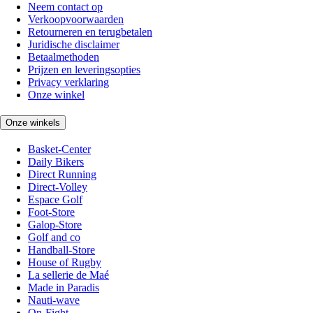
Neem contact op
Verkoopvoorwaarden
Retourneren en terugbetalen
Juridische disclaimer
Betaalmethoden
Prijzen en leveringsopties
Privacy verklaring
Onze winkel
Onze winkels
Basket-Center
Daily Bikers
Direct Running
Direct-Volley
Espace Golf
Foot-Store
Galop-Store
Golf and co
Handball-Store
House of Rugby
La sellerie de Maé
Made in Paradis
Nauti-wave
On-Fight