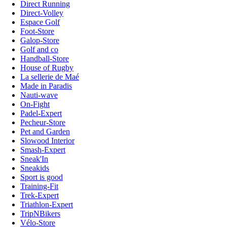
Direct Running
Direct-Volley
Espace Golf
Foot-Store
Galop-Store
Golf and co
Handball-Store
House of Rugby
La sellerie de Maé
Made in Paradis
Nauti-wave
On-Fight
Padel-Expert
Pecheur-Store
Pet and Garden
Slowood Interior
Smash-Expert
Sneak'In
Sneakids
Sport is good
Training-Fit
Trek-Expert
Triathlon-Expert
TripNBikers
Vélo-Store