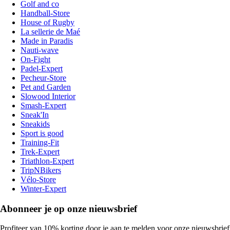
Golf and co
Handball-Store
House of Rugby
La sellerie de Maé
Made in Paradis
Nauti-wave
On-Fight
Padel-Expert
Pecheur-Store
Pet and Garden
Slowood Interior
Smash-Expert
Sneak'In
Sneakids
Sport is good
Training-Fit
Trek-Expert
Triathlon-Expert
TripNBikers
Vélo-Store
Winter-Expert
Abonneer je op onze nieuwsbrief
Profiteer van 10% korting door je aan te melden voor onze nieuwsbrief