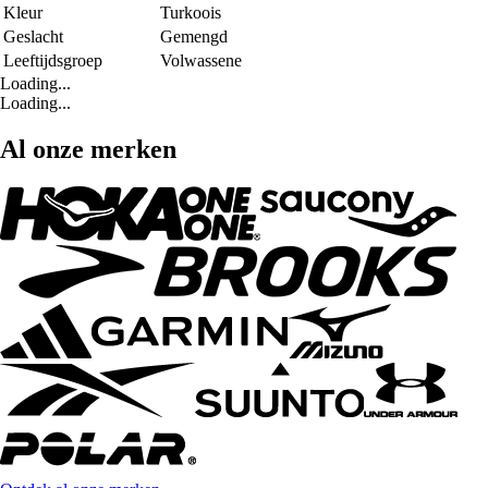
Kleur
Turkoois
Geslacht
Gemengd
Leeftijdsgroep
Volwassene
Loading...
Loading...
Al onze merken