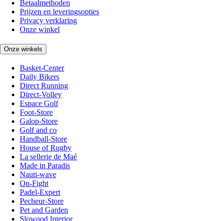
Betaalmethoden
Prijzen en leveringsopties
Privacy verklaring
Onze winkel
Onze winkels
Basket-Center
Daily Bikers
Direct Running
Direct-Volley
Espace Golf
Foot-Store
Galop-Store
Golf and co
Handball-Store
House of Rugby
La sellerie de Maé
Made in Paradis
Nauti-wave
On-Fight
Padel-Expert
Pecheur-Store
Pet and Garden
Slowood Interior