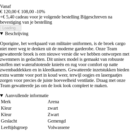
Vanaf
€ 120,00
€ 108,00
-10%
+€ 5,40
cadeau voor je volgende bestelling
Bijgeschreven na
bevestiging van je bestelling
Loading...
Beschrijving
Oporigine, het werkpaard van militaire uniformen, is de broek cargo
niet meer weg te denken uit de moderne garderobe. Onze Team
gewatteerde broek is een nieuwe versie die we hebben ontworpen met
zwemmers in gedachten. Dit unisex model is gemaakt van robuuste
stoffen met waterafstotende knieën en rug voor comfort op natte
zwembaddekken en in kleedkamers. Gewatteerde inzetstukken bieden
extra warmte voor port in koud weer, terwijl oogjes en lasergaatjes
zorgen voor precies de juiste hoeveelheid ventilatie. Draag met onze
Team gewatteerde jas om de look look compleet te maken.
Aanvullende informatie
Merk
Arena
Kleur
zwart
Kleur
Zwart
Geslacht
Gemengd
Leeftijdsgroep
Volwassene