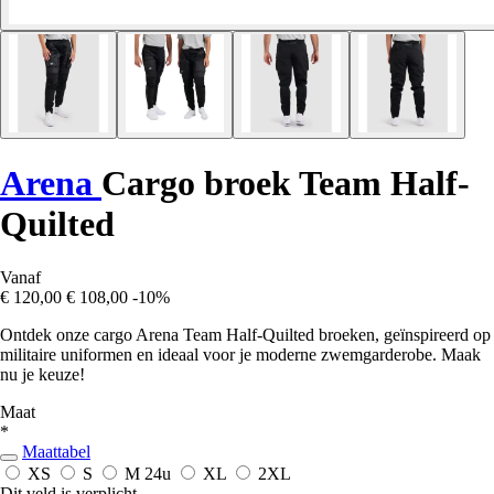
Arena
Cargo broek Team Half-
Quilted
Vanaf
€ 120,00
€ 108,00
-10%
Ontdek onze cargo Arena Team Half-Quilted broeken, geïnspireerd op
militaire uniformen en ideaal voor je moderne zwemgarderobe. Maak
nu je keuze!
Maat
*
Maattabel
XS
S
M
24u
XL
2XL
Dit veld is verplicht