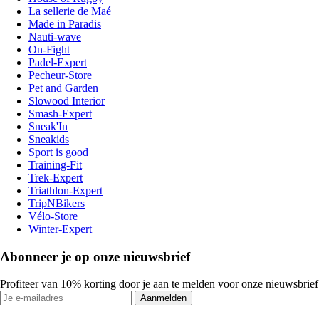
La sellerie de Maé
Made in Paradis
Nauti-wave
On-Fight
Padel-Expert
Pecheur-Store
Pet and Garden
Slowood Interior
Smash-Expert
Sneak'In
Sneakids
Sport is good
Training-Fit
Trek-Expert
Triathlon-Expert
TripNBikers
Vélo-Store
Winter-Expert
Abonneer je op onze nieuwsbrief
Profiteer van 10% korting door je aan te melden voor onze nieuwsbrief
Aanmelden