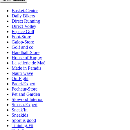
Basket-Center
Daily Bikers
Direct Running
Direct-Volley
Espace Golf
Foot-Store
Galop-Store
Golf and co
Handball-Store
House of Rugby
La sellerie de Maé
Made in Paradis
Nauti-wave
On-Fight
Padel-Expert
Pecheur-Store
Pet and Garden
Slowood Interior
Smash-Expert
Sneak'In
Sneakids
Sport is good
Training-Fit