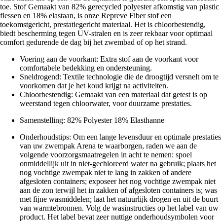
toe. Stof Gemaakt van 82% gerecycled polyester afkomstig van plastic
flessen en 18% elastaan, is onze Repreve Fiber stof een
toekomstgericht, prestatiegericht materiaal. Het is chloorbestendig,
biedt bescherming tegen UV-stralen en is zeer rekbaar voor optimaal
comfort gedurende de dag bij het zwembad of op het strand.
Voering aan de voorkant: Extra stof aan de voorkant voor
comfortabele bedekking en ondersteuning.
Sneldrogend: Textile technologie die de droogtijd versnelt om te
voorkomen dat je het koud krijgt na activiteiten.
Chloorbestendig: Gemaakt van een materiaal dat getest is op
weerstand tegen chloorwater, voor duurzame prestaties.
Samenstelling: 82% Polyester 18% Elasthanne
Onderhoudstips: Om een lange levensduur en optimale prestaties
van uw zwempak Arena te waarborgen, raden we aan de
volgende voorzorgsmaatregelen in acht te nemen: spoel
onmiddellijk uit in niet-gechloreerd water na gebruik; plaats het
nog vochtige zwempak niet te lang in zakken of andere
afgesloten containers; exposeer het nog vochtige zwempak niet
aan de zon terwijl het in zakken of afgesloten containers is; was
met fijne wasmiddelen; laat het natuurlijk drogen en uit de buurt
van warmtebronnen. Volg de wasinstructies op het label van uw
product. Het label bevat zeer nuttige onderhoudsymbolen voor