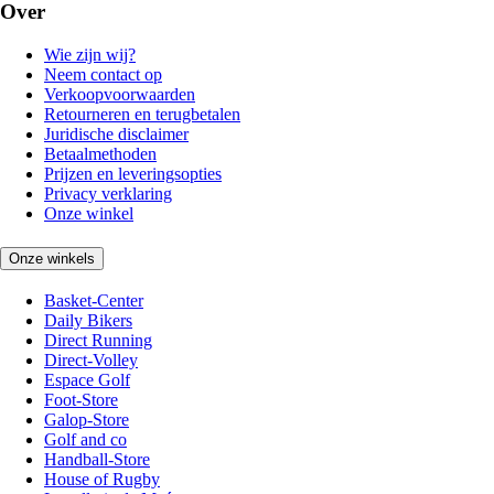
Over
Wie zijn wij?
Neem contact op
Verkoopvoorwaarden
Retourneren en terugbetalen
Juridische disclaimer
Betaalmethoden
Prijzen en leveringsopties
Privacy verklaring
Onze winkel
Onze winkels
Basket-Center
Daily Bikers
Direct Running
Direct-Volley
Espace Golf
Foot-Store
Galop-Store
Golf and co
Handball-Store
House of Rugby